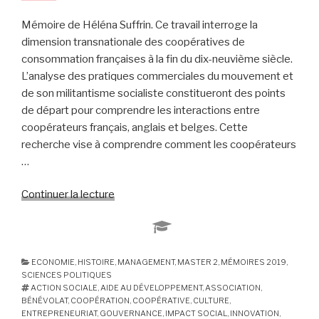
Mémoire de Héléna Suffrin. Ce travail interroge la
dimension transnationale des coopératives de
consommation françaises à la fin du dix-neuvième siècle.
L’analyse des pratiques commerciales du mouvement et
de son militantisme socialiste constitueront des points
de départ pour comprendre les interactions entre
coopérateurs français, anglais et belges. Cette
recherche vise à comprendre comment les coopérateurs
…
Continuer la lecture
de
« Les
coopérateurs
français
et
ECONOMIE
,
HISTOIRE
,
MANAGEMENT
,
MASTER 2
,
MÉMOIRES 2019
,
SCIENCES POLITIQUES
l’international.
ACTION SOCIALE
,
AIDE AU DÉVELOPPEMENT
,
ASSOCIATION
,
Capitalisme
BÉNÉVOLAT
,
COOPÉRATION
,
COOPÉRATIVE
,
CULTURE
,
anglais
ENTREPRENEURIAT
,
GOUVERNANCE
,
IMPACT SOCIAL
,
INNOVATION
,