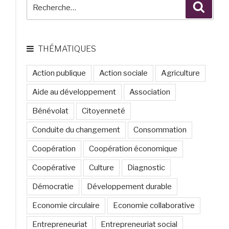
Recherche
Reche
vie
pour
après
:
les
subventions
THÉMATIQUES
»
L’utopie
Action publique
Action sociale
Agriculture
de
l’économie
Aide au développement
Association
créative
Bénévolat
Citoyenneté
solidaire. »
Conduite du changement
Consommation
Coopération
Coopération économique
Coopérative
Culture
Diagnostic
Démocratie
Développement durable
Economie circulaire
Economie collaborative
Entrepreneuriat
Entrepreneuriat social