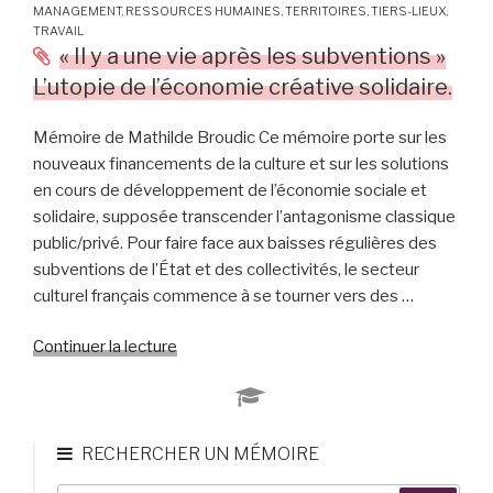
MANAGEMENT
,
RESSOURCES HUMAINES
,
TERRITOIRES
,
TIERS-LIEUX
,
et
TRAVAIL
socialisme
« Il y a une vie après les subventions »
belge
L’utopie de l’économie créative solidaire.
dans
les
Mémoire de Mathilde Broudic Ce mémoire porte sur les
coopératives
nouveaux financements de la culture et sur les solutions
de
en cours de développement de l’économie sociale et
consommation
solidaire, supposée transcender l’antagonisme classique
françaises
public/privé. Pour faire face aux baisses régulières des
(1885-
subventions de l’État et des collectivités, le secteur
1912) »
culturel français commence à se tourner vers des …
Continuer la lecture
de
« «
Il
y
a
RECHERCHER UN MÉMOIRE
une