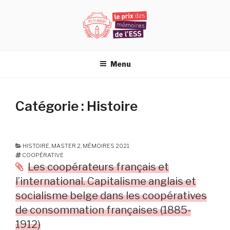
Aller
au
contenu
principal
PRIX DES MÉMOIRES DE L'ESS
Menu
Catégorie : Histoire
HISTOIRE
,
MASTER 2
,
MÉMOIRES 2021
COOPÉRATIVE
Les coopérateurs français et
l’international. Capitalisme anglais et
socialisme belge dans les coopératives
de consommation françaises (1885-
1912)