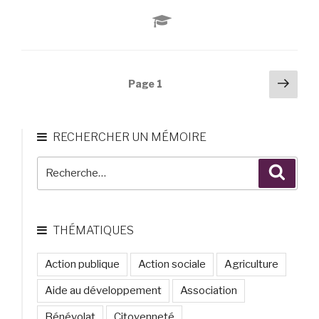
« Les
défis
des
réseaux
locaux
Navigation
Pag
Page
1
de
suiv
des
l’ESS
articles
dans
RECHERCHER UN MÉMOIRE
l’organisation
et
Recherche
Reche
le
pour
financement
:
de
projets
THÉMATIQUES
d’innovation
sociale
Action publique
Action sociale
Agriculture
:
Aide au développement
Association
Cas
du
Bénévolat
Citoyenneté