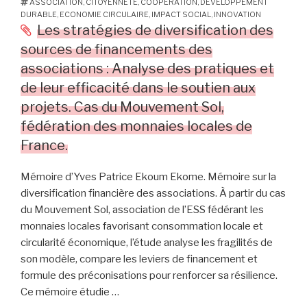
ASSOCIATION
,
CITOYENNETÉ
,
COOPÉRATION
,
DÉVELOPPEMENT
et
DURABLE
,
ECONOMIE CIRCULAIRE
,
IMPACT SOCIAL
,
INNOVATION
transformer
Les stratégies de diversification des
les
sources de financements des
pratiques
associations : Analyse des pratiques et
collectives
de leur efficacité dans le soutien aux
:
projets. Cas du Mouvement Sol,
analyse
de
fédération des monnaies locales de
l’arrivée
France.
d’un·e
médiateur·rice
Mémoire d’Yves Patrice Ekoum Ekome. Mémoire sur la
en
diversification financière des associations. À partir du cas
santé
du Mouvement Sol, association de l’ESS fédérant les
pair
monnaies locales favorisant consommation locale et
dans
circularité économique, l’étude analyse les fragilités de
une
son modèle, compare les leviers de financement et
équipe
formule des préconisations pour renforcer sa résilience.
en
Ce mémoire étudie …
travail