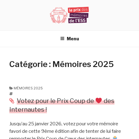
Aller
au
contenu
principal
PRIX DES MÉMOIRES DE L'ESS
Menu
Catégorie : Mémoires 2025
MÉMOIRES 2025
Votez pour le Prix Coup de
des
Internautes !
Jusqu’au 25 janvier 2026, votez pour votre mémoire
favori de cette 9ème édition afin de tenter de lui faire
remporter le Prix Coup de Cœur des internautes.