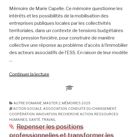
Livre
Mémoire de Marie Capelle. Ce mémoire questionne les
III
intérêts et les possibilités de la mobilisation des
? »
entreprises publiques locales par les collectivités
territoriales, dans un contexte de tensions budgétaires
et de pression foncière, pour construire de manière
collective une réponse au problème d’accès à l’immobilier
des acteurs associatifs de l’ESS. En raison de leur modèle
…
Continuer la lecture
de
« Faciliter
l’accès
à
l’immobilier
AUTRE DOMAINE
,
MASTER 2
,
MÉMOIRES 2025
ACTION SOCIALE
,
ASSOCIATION
,
CONDUITE DU CHANGEMENT
,
locatif
COOPÉRATION
,
INNOVATION
,
RECHERCHE ACTION
,
RESSOURCES
pour
HUMAINES
,
SANTÉ
,
TRAVAIL
les
Repenser les positions
acteurs
professionnelles et transformer les