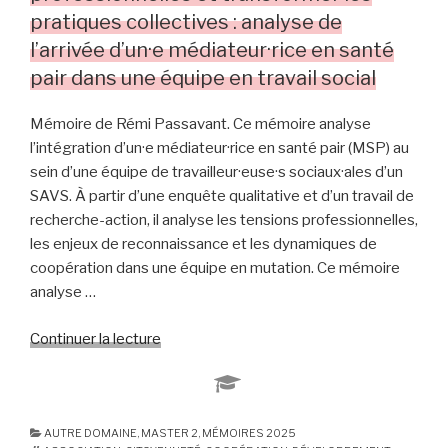
associatifs
pratiques collectives : analyse de
de
l’arrivée d’un·e médiateur·rice en santé
l’économie
pair dans une équipe en travail social
sociale
et
Mémoire de Rémi Passavant. Ce mémoire analyse
solidaire
l’intégration d’un·e médiateur·rice en santé pair (MSP) au
:
sein d’une équipe de travailleur·euse·s sociaux·ales d’un
l’intervention
SAVS. À partir d’une enquête qualitative et d’un travail de
des
recherche-action, il analyse les tensions professionnelles,
entreprises
les enjeux de reconnaissance et les dynamiques de
publiques
coopération dans une équipe en mutation. Ce mémoire
locales »
analyse …
Continuer la lecture
de
« Repenser
les
positions
professionnelles
AUTRE DOMAINE
,
MASTER 2
,
MÉMOIRES 2025