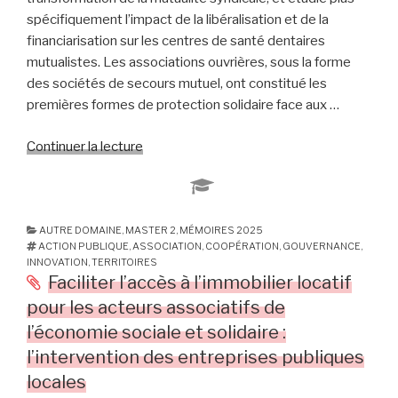
résidence
spécifiquement l’impact de la libéralisation et de la
:
financiarisation sur les centres de santé dentaires
Le
mutualistes. Les associations ouvrières, sous la forme
cas
des sociétés de secours mutuel, ont constitué les
des
premières formes de protection solidaire face aux …
SPOT
mis
Continuer la lecture
de
en
« Financiarisation
place
:
par
quels
le
effets
AUTRE DOMAINE
,
MASTER 2
,
MÉMOIRES 2025
bailleur
ACTION PUBLIQUE
,
ASSOCIATION
,
COOPÉRATION
,
GOUVERNANCE
,
sur
social
INNOVATION
,
TERRITOIRES
les
Lyon
Faciliter l’accès à l’immobilier locatif
finalités
Métropole
pour les acteurs associatifs de
des
Habitat »
l’économie sociale et solidaire :
structures
l’intervention des entreprises publiques
mutualistes
locales
de