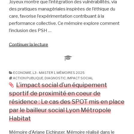
Joyeux montre que l’intégration des vulnérabilités, via
des pratiques managériales inspirées de l’éthique du
care, favorise l’expérimentation contribuant à la
performance collective. Ce mémoire explore comment
l’inclusion des PSH …
Continuer la lecture
de
« De
la
vulnérabilité
à
ECONOMIE
,
L3 - MASTER 1
,
MÉMOIRES 2025
ACTION PUBLIQUE
,
DIAGNOSTIC
,
IMPACT SOCIAL
la
L’impact social d’un équipement
transformabilité
sportif de proximité en coeur de
–
résidence : Le cas des SPOT mis en place
Étude
des
par le bailleur social Lyon Métropole
mécanismes
Habitat
d’innovation
organisationnelle
Mémoire d’Ariane Eichinger. Mémoire réalisé dans le