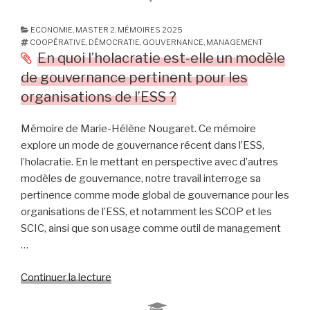
efficacité
de
dans
genre
ECONOMIE
,
MASTER 2
,
MÉMOIRES 2025
le
COOPÉRATIVE
,
DÉMOCRATIE
,
GOUVERNANCE
,
MANAGEMENT
dans
soutien
En quoi l’holacratie est-elle un modèle
l’ESS »
aux
de gouvernance pertinent pour les
projets.
organisations de l’ESS ?
Cas
du
Mémoire de Marie-Hélène Nougaret. Ce mémoire
Mouvement
explore un mode de gouvernance récent dans l’ESS,
Sol,
l’holacratie. En le mettant en perspective avec d’autres
fédération
modèles de gouvernance, notre travail interroge sa
des
pertinence comme mode global de gouvernance pour les
monnaies
organisations de l’ESS, et notamment les SCOP et les
locales
SCIC, ainsi que son usage comme outil de management
de
…
France. »
Continuer la lecture
de
« En