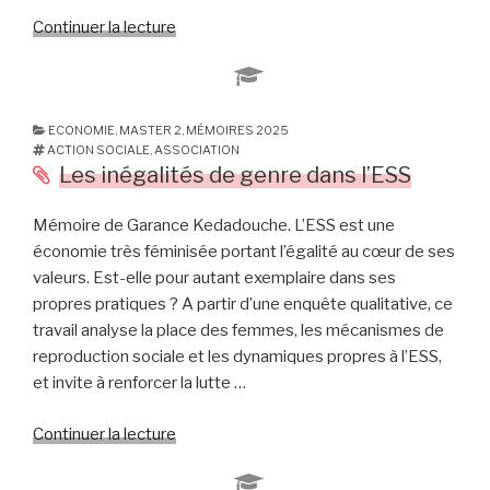
social »
Continuer la lecture
de
« Les
stratégies
de
diversification
ECONOMIE
,
MASTER 2
,
MÉMOIRES 2025
ACTION SOCIALE
,
ASSOCIATION
des
Les inégalités de genre dans l’ESS
sources
de
Mémoire de Garance Kedadouche. L’ESS est une
financements
économie très féminisée portant l’égalité au cœur de ses
des
valeurs. Est-elle pour autant exemplaire dans ses
associations
propres pratiques ? A partir d’une enquête qualitative, ce
:
travail analyse la place des femmes, les mécanismes de
Analyse
reproduction sociale et les dynamiques propres à l’ESS,
des
et invite à renforcer la lutte …
pratiques
et
Continuer la lecture
de
de
« Les
leur
inégalités