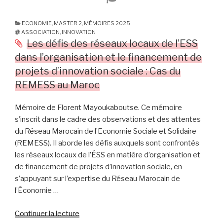
quoi
l’holacratie
est-
ECONOMIE
,
MASTER 2
,
MÉMOIRES 2025
ASSOCIATION
,
INNOVATION
elle
Les défis des réseaux locaux de l’ESS
un
dans l’organisation et le financement de
modèle
projets d’innovation sociale : Cas du
de
gouvernance
REMESS au Maroc
pertinent
pour
Mémoire de Florent Mayoukaboutse. Ce mémoire
les
s’inscrit dans le cadre des observations et des attentes
organisations
du Réseau Marocain de l’Economie Sociale et Solidaire
de
(REMESS). Il aborde les défis auxquels sont confrontés
l’ESS
les réseaux locaux de l’ÉSS en matière d’organisation et
? »
de financement de projets d’innovation sociale, en
s’appuyant sur l’expertise du Réseau Marocain de
l’Économie …
Continuer la lecture
de