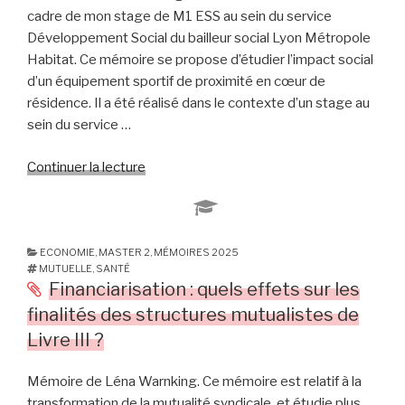
au
cadre de mon stage de M1 ESS au sein du service
sein
Développement Social du bailleur social Lyon Métropole
des
Habitat. Ce mémoire se propose d’étudier l’impact social
structures
d’un équipement sportif de proximité en cœur de
inclusives »
résidence. Il a été réalisé dans le contexte d’un stage au
sein du service …
Continuer la lecture
de
« L’impact
social
d’un
équipement
ECONOMIE
,
MASTER 2
,
MÉMOIRES 2025
MUTUELLE
,
SANTÉ
sportif
Financiarisation : quels effets sur les
de
finalités des structures mutualistes de
proximité
Livre III ?
en
coeur
Mémoire de Léna Warnking. Ce mémoire est relatif à la
de
transformation de la mutualité syndicale, et étudie plus