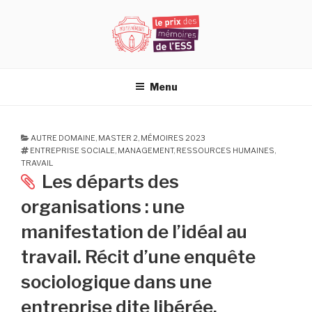
Aller
au
contenu
principal
PRIX DES MÉMOIRES DE L'ESS
Menu
AUTRE DOMAINE
,
MASTER 2
,
MÉMOIRES 2023
ENTREPRISE SOCIALE
,
MANAGEMENT
,
RESSOURCES HUMAINES
,
TRAVAIL
Les départs des
organisations : une
manifestation de l’idéal au
travail. Récit d’une enquête
sociologique dans une
entreprise dite libérée.