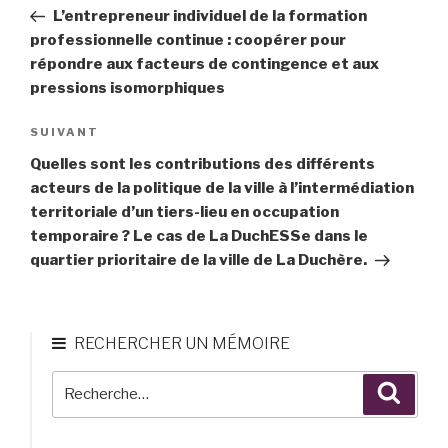
de
précédent
L’entrepreneur individuel de la formation
l’article
professionnelle continue : coopérer pour
répondre aux facteurs de contingence et aux
pressions isomorphiques
SUIVANT
Article
suivant
Quelles sont les contributions des différents
acteurs de la politique de la ville à l’intermédiation
territoriale d’un tiers-lieu en occupation
temporaire ? Le cas de La DuchESSe dans le
quartier prioritaire de la ville de La Duchère.
RECHERCHER UN MÉMOIRE
Recherche
Reche
pour
: