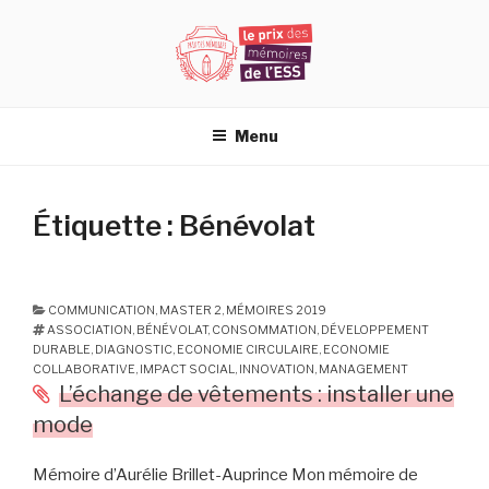
Aller
au
contenu
principal
PRIX DES MÉMOIRES DE L'ESS
Menu
Étiquette : Bénévolat
COMMUNICATION
,
MASTER 2
,
MÉMOIRES 2019
ASSOCIATION
,
BÉNÉVOLAT
,
CONSOMMATION
,
DÉVELOPPEMENT
DURABLE
,
DIAGNOSTIC
,
ECONOMIE CIRCULAIRE
,
ECONOMIE
COLLABORATIVE
,
IMPACT SOCIAL
,
INNOVATION
,
MANAGEMENT
L’échange de vêtements : installer une
mode
Mémoire d’Aurélie Brillet-Auprince Mon mémoire de