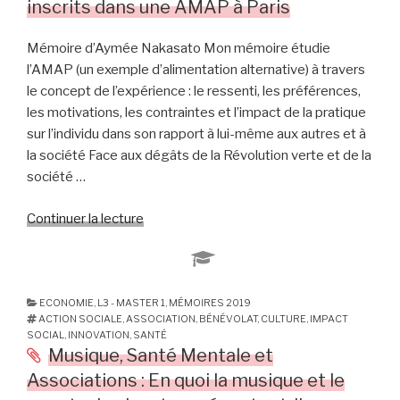
inscrits dans une AMAP à Paris
»
L’utopie
Mémoire d’Aymée Nakasato Mon mémoire étudie
de
l’AMAP (un exemple d’alimentation alternative) à travers
l’économie
le concept de l’expérience : le ressenti, les préférences,
créative
les motivations, les contraintes et l’impact de la pratique
solidaire. »
sur l’individu dans son rapport à lui-même aux autres et à
la société Face aux dégâts de la Révolution verte et de la
société …
Continuer la lecture
de
« Comment
vis-
tu
l’AMAP
ECONOMIE
,
L3 - MASTER 1
,
MÉMOIRES 2019
ACTION SOCIALE
,
ASSOCIATION
,
BÉNÉVOLAT
,
CULTURE
,
IMPACT
?
SOCIAL
,
INNOVATION
,
SANTÉ
Enquête
Musique, Santé Mentale et
qualitative
Associations : En quoi la musique et le
sur