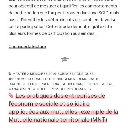
pour objectif de mesurer et qualifier les comportements
de participation que l’on peut trouver dans une SCIC, mais
aussi d’identifier les déterminants qui semblent favoriser
cette participation. Cette étude démontre qu’il existe
plusieurs formes de participation au sein des …
Continuer la lecture
de
« Les
manifestations
de
la
MASTER 2
,
MÉMOIRES 2019
,
SCIENCES POLITIQUES
BÉNÉVOLAT
,
CONDUITE DU CHANGEMENT
,
DÉMOCRATIE
,
participation
DIAGNOSTIC
,
ENTREPRENEURIAT
,
GOUVERNANCE
,
IMPACT SOCIAL
,
des
MANAGEMENT
,
MUTUELLE
,
RESSOURCES HUMAINES
sociétaires
Les pratiques des entreprises de
dans
l’économie sociale et solidaire
une
appliquées aux mutuelles : exemple de la
SCIC
Mutuelle nationale territoriale (MNT)
: