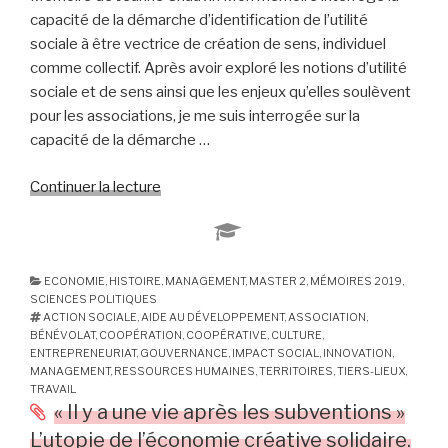
capacité de la démarche d’identification de l’utilité
sociale à être vectrice de création de sens, individuel
comme collectif. Après avoir exploré les notions d’utilité
sociale et de sens ainsi que les enjeux qu’elles soulèvent
pour les associations, je me suis interrogée sur la
capacité de la démarche …
Continuer la lecture
de
« L’identification
de
l’utilité
sociale
ECONOMIE
,
HISTOIRE
,
MANAGEMENT
,
MASTER 2
,
MÉMOIRES 2019
,
SCIENCES POLITIQUES
:
ACTION SOCIALE
,
AIDE AU DÉVELOPPEMENT
,
ASSOCIATION
,
levier
BÉNÉVOLAT
,
COOPÉRATION
,
COOPÉRATIVE
,
CULTURE
,
de
ENTREPRENEURIAT
,
GOUVERNANCE
,
IMPACT SOCIAL
,
INNOVATION
,
MANAGEMENT
,
RESSOURCES HUMAINES
,
TERRITOIRES
,
TIERS-LIEUX
,
construction
TRAVAIL
de
« Il y a une vie après les subventions »
sens.
L’utopie de l’économie créative solidaire.