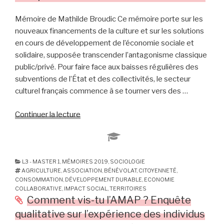
Une
étude
Mémoire de Mathilde Broudic Ce mémoire porte sur les
de
nouveaux financements de la culture et sur les solutions
cas
en cours de développement de l’économie sociale et
chez
solidaire, supposée transcender l’antagonisme classique
les
public/privé. Pour faire face aux baisses régulières des
petits
subventions de l’État et des collectivités, le secteur
frères
culturel français commence à se tourner vers des …
des
Pauvres »
Continuer la lecture
de
« «
Il
y
a
L3 - MASTER 1
,
MÉMOIRES 2019
,
SOCIOLOGIE
AGRICULTURE
,
ASSOCIATION
,
BÉNÉVOLAT
,
CITOYENNETÉ
,
une
CONSOMMATION
,
DÉVELOPPEMENT DURABLE
,
ECONOMIE
vie
COLLABORATIVE
,
IMPACT SOCIAL
,
TERRITOIRES
après
Comment vis-tu l’AMAP ? Enquête
les
qualitative sur l’expérience des individus
subventions