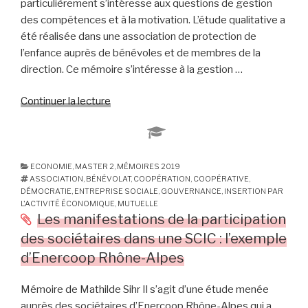
particulièrement s’intéresse aux questions de gestion
des compétences et à la motivation. L’étude qualitative a
été réalisée dans une association de protection de
l’enfance auprès de bénévoles et de membres de la
direction. Ce mémoire s’intéresse à la gestion …
Continuer la lecture
de
« Management
du
bénévolat
:
ECONOMIE
,
MASTER 2
,
MÉMOIRES 2019
ASSOCIATION
,
BÉNÉVOLAT
,
COOPÉRATION
,
COOPÉRATIVE
,
le
DÉMOCRATIE
,
ENTREPRISE SOCIALE
,
GOUVERNANCE
,
INSERTION PAR
défi
L'ACTIVITÉ ÉCONOMIQUE
,
MUTUELLE
du
Les manifestations de la participation
monde
des sociétaires dans une SCIC : l’exemple
associatif »
d’Enercoop Rhône-Alpes
Mémoire de Mathilde Sihr Il s’agit d’une étude menée
auprès des sociétaires d’Enercoop Rhône-Alpes qui a