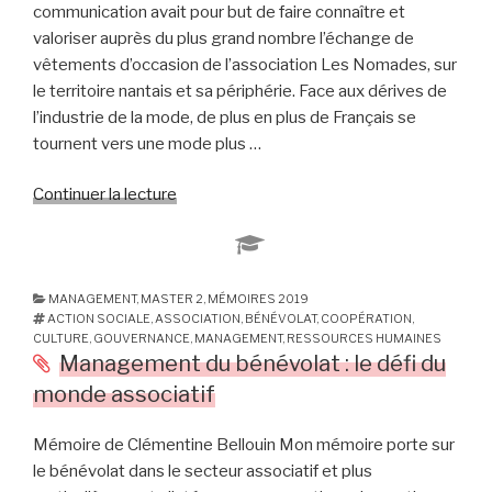
communication avait pour but de faire connaître et
valoriser auprès du plus grand nombre l’échange de
vêtements d’occasion de l’association Les Nomades, sur
le territoire nantais et sa périphérie. Face aux dérives de
l’industrie de la mode, de plus en plus de Français se
tournent vers une mode plus …
Continuer la lecture
de
« L’échange
de
vêtements
:
MANAGEMENT
,
MASTER 2
,
MÉMOIRES 2019
ACTION SOCIALE
,
ASSOCIATION
,
BÉNÉVOLAT
,
COOPÉRATION
,
installer
CULTURE
,
GOUVERNANCE
,
MANAGEMENT
,
RESSOURCES HUMAINES
une
Management du bénévolat : le défi du
mode »
monde associatif
Mémoire de Clémentine Bellouin Mon mémoire porte sur
le bénévolat dans le secteur associatif et plus