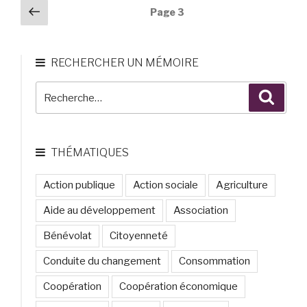
sans
Navigation
Page
Page
3
l’exemple
emploi.
précédente
des
de
Une
articles
Hope
logique
RECHERCHER UN MÉMOIRE
For
de
The
contribution
Recherche
Reche
Day. »
à
pour
ré-
:
évaluer
? »
THÉMATIQUES
Action publique
Action sociale
Agriculture
Aide au développement
Association
Bénévolat
Citoyenneté
Conduite du changement
Consommation
Coopération
Coopération économique