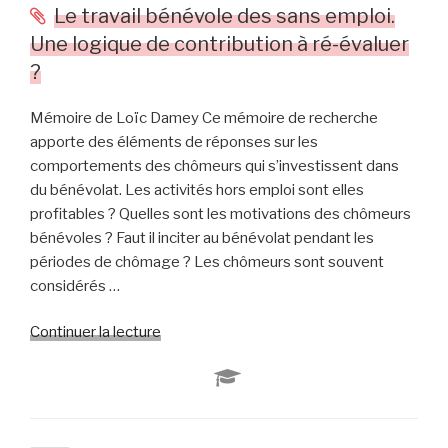
Le travail bénévole des sans emploi.
adaptés
pour
Une logique de contribution à ré-évaluer
sensibiliser
?
les
fans
Mémoire de Loïc Damey Ce mémoire de recherche
aux
apporte des éléments de réponses sur les
problèmes
comportements des chômeurs qui s’investissent dans
de
du bénévolat. Les activités hors emploi sont elles
santé
profitables ? Quelles sont les motivations des chômeurs
mentale
bénévoles ? Faut il inciter au bénévolat pendant les
auxquels
périodes de chômage ? Les chômeurs sont souvent
ils
considérés …
peuvent
être
Continuer la lecture
de
confrontés
« Le
?
travail
Analyse
bénévole
à
des
travers