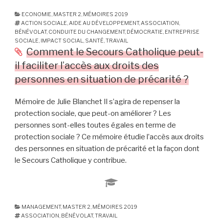
Mentale
et
ECONOMIE
,
MASTER 2
,
MÉMOIRES 2019
ACTION SOCIALE
,
AIDE AU DÉVELOPPEMENT
,
ASSOCIATION
,
Associations
BÉNÉVOLAT
,
CONDUITE DU CHANGEMENT
,
DÉMOCRATIE
,
ENTREPRISE
:
SOCIALE
,
IMPACT SOCIAL
,
SANTÉ
,
TRAVAIL
En
Comment le Secours Catholique peut-
quoi
il faciliter l’accès aux droits des
la
personnes en situation de précarité ?
musique
et
Mémoire de Julie Blanchet Il s’agira de repenser la
le
protection sociale, que peut-on améliorer ? Les
spectacle
personnes sont-elles toutes égales en terme de
vivant
protection sociale ? Ce mémoire étudie l’accès aux droits
représentent-
des personnes en situation de précarité et la façon dont
ils,
le Secours Catholique y contribue.
pour
des
associations,
des
MANAGEMENT
,
MASTER 2
,
MÉMOIRES 2019
outils
ASSOCIATION
,
BÉNÉVOLAT
,
TRAVAIL