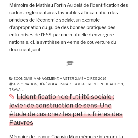
l’exemple
Mémoire de Mathieu Fortin Au delà de l’identification des
d’Enercoop
cadres réglementaires favorables à l’incarnation des
Rhône-
principes de l’économie sociale, un exemple
Alpes »
d’appropriation du guide des bonnes pratiques des
entreprises de l’ESS, par une mutuelle d’envergure
nationale. cf. la synthèse en 4eme de couverture du
document joint
ECONOMIE
,
MANAGEMENT
,
MASTER 2
,
MÉMOIRES 2019
ASSOCIATION
,
BÉNÉVOLAT
,
IMPACT SOCIAL
,
RECHERCHE ACTION
,
TRAVAIL
L’identification de l’utilité sociale :
levier de construction de sens. Une
étude de cas chez les petits frères des
Pauvres
Mémoire de Jeanne Chauvin Mon mémoire interroge la