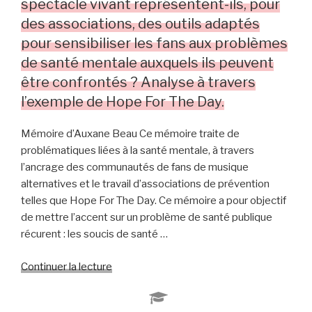
spectacle vivant représentent-ils, pour
l’expérience
des associations, des outils adaptés
des
pour sensibiliser les fans aux problèmes
individus
inscrits
de santé mentale auxquels ils peuvent
dans
être confrontés ? Analyse à travers
une
l’exemple de Hope For The Day.
AMAP
à
Mémoire d’Auxane Beau Ce mémoire traite de
Paris »
problématiques liées à la santé mentale, à travers
l’ancrage des communautés de fans de musique
alternatives et le travail d’associations de prévention
telles que Hope For The Day. Ce mémoire a pour objectif
de mettre l’accent sur un problème de santé publique
récurent : les soucis de santé …
Continuer la lecture
de
« Musique,
Santé